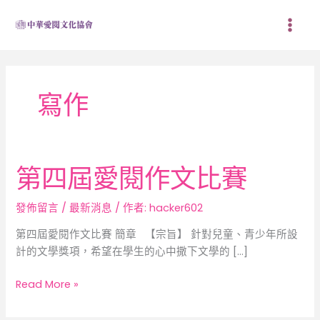
跳
至
主
要
內
容
寫作
第四屆愛閱作文比賽
第
四
屆
發佈留言
/
最新消息
/ 作者:
hacker602
愛
第四屆愛閱作文比賽 簡章 【宗旨】 針對兒童、青少年所設
閱
計的文學獎項，希望在學生的心中撒下文學的 […]
作
文
Read More »
比
賽